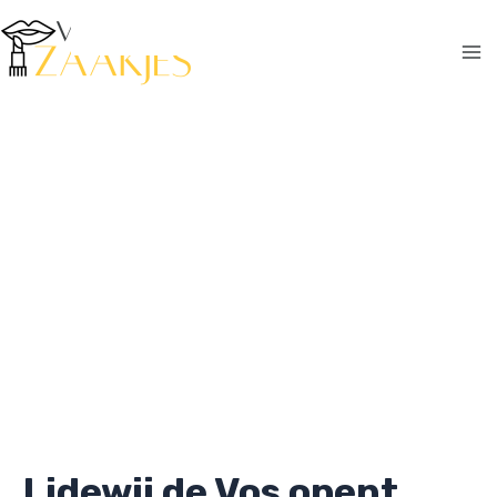
Ga
naar
de
Ma
inhoud
Me
Lidewij de Vos opent