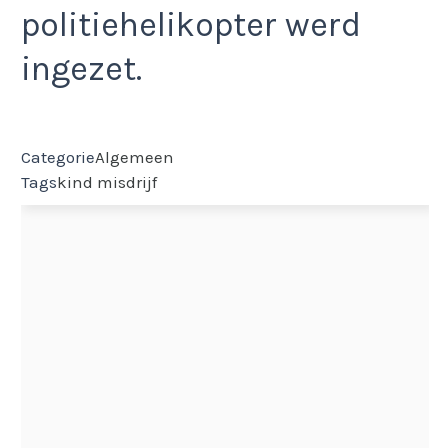
politiehelikopter werd
ingezet.
Categorie
Algemeen
Tags
kind
misdrijf