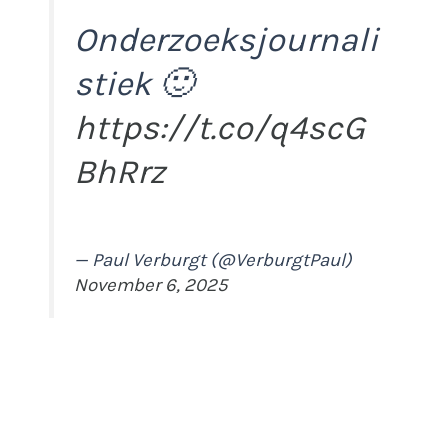
Onderzoeksjournali
stiek 🙂
https://t.co/q4scG
BhRrz
— Paul Verburgt (@VerburgtPaul)
November 6, 2025