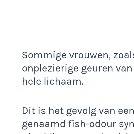
Sommige vrouwen, zoals 
onplezierige geuren va
hele lichaam.
Dit is het gevolg van e
genaamd fish-odour synd