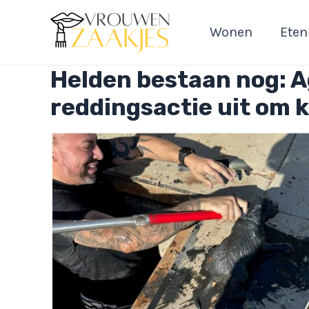
Ga
naar
Wonen
Eten
de
inhoud
Helden bestaan nog: 
reddingsactie uit om k