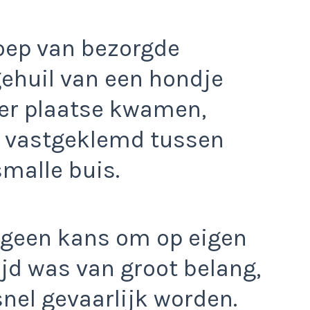
roep van bezorgde
gehuil van een hondje
ter plaatse kwamen,
– vastgeklemd tussen
smalle buis.
d geen kans om op eigen
ijd was van groot belang,
snel gevaarlijk worden.