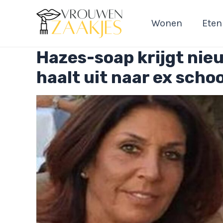
Ga
naar
Wonen
Eten
de
inhoud
Hazes-soap krijgt nie
haalt uit naar ex sch