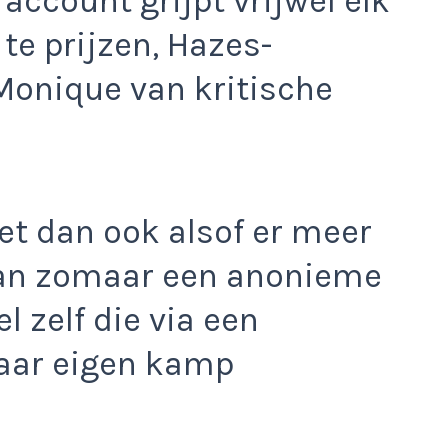
account grijpt vrijwel elk
e prijzen, Hazes-
Monique van kritische
het dan ook alsof er meer
 dan zomaar een anonieme
l zelf die via een
haar eigen kamp