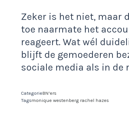
Zeker is het niet, maar
toe naarmate het accoun
reageert. Wat wél duideli
blijft de gemoederen be
sociale media als in de 
Categorie
BN’ers
Tags
monique westenberg
rachel hazes