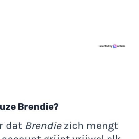
euze Brendie?
er dat
Brendie
zich mengt