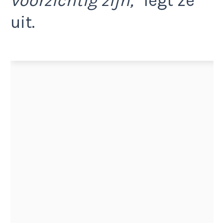
voorzichtig zijn,”
legt ze
uit.