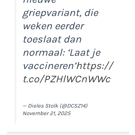
griepvariant, die
weken eerder
toeslaat dan
normaal: ‘Laat je
vaccineren’
https://
t.co/PZHlWCnWWc
— Dieles Stolk (@DCSZ14)
November 21, 2025