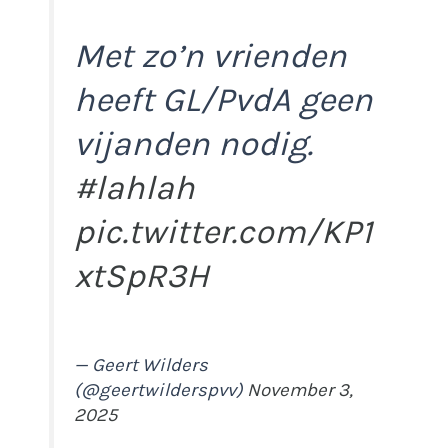
Met zo’n vrienden
heeft GL/PvdA geen
vijanden nodig.
#lahlah
pic.twitter.com/KP1
xtSpR3H
— Geert Wilders
(@geertwilderspvv)
November 3,
2025