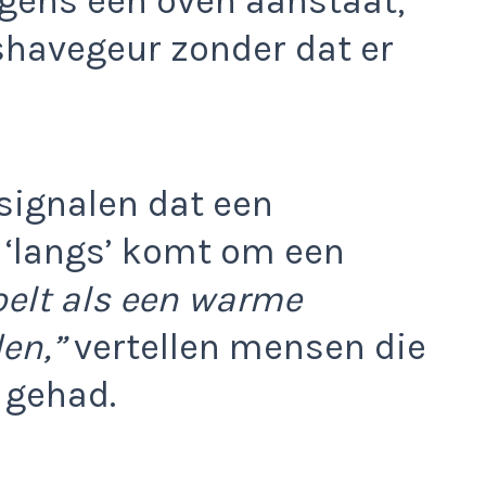
ergens een oven aanstaat,
shavegeur zonder dat er
signalen dat een
 ‘langs’ komt om een
oelt als een warme
en,”
vertellen mensen die
 gehad.