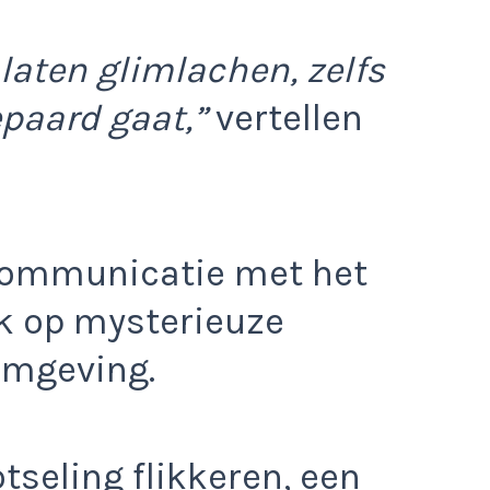
n laten glimlachen, zelfs
epaard gaat,”
vertellen
communicatie met het
k op mysterieuze
omgeving.
tseling flikkeren, een