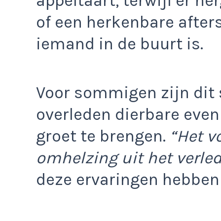
appeltaart, terwijl er n
of een herkenbare after
iemand in de buurt is.
Voor sommigen zijn dit 
overleden dierbare even
groet te brengen.
“Het v
omhelzing uit het verled
deze ervaringen hebben