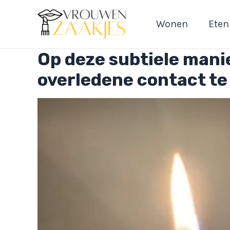
Ga
naar
Wonen
Eten
de
inhoud
Op deze subtiele mani
overledene contact t