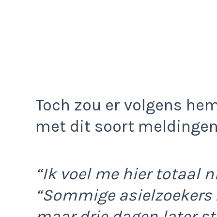
Toch zou er volgens he
met dit soort meldingen
“Ik voel me hier totaal n
“Sommige asielzoekers z
maar drie dagen later s