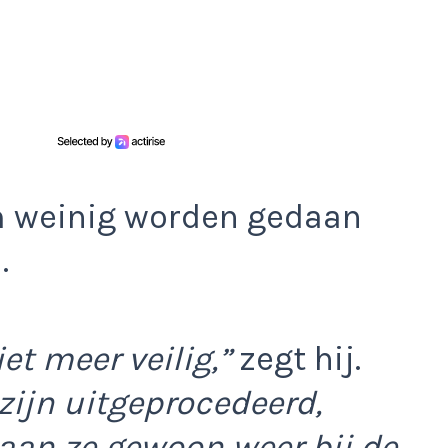
m weinig worden gedaan
.
iet meer veilig,”
zegt hij.
ijn uitgeprocedeerd,
taan ze gewoon weer bij de