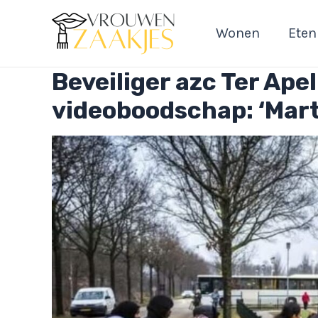
Ga
naar
Wonen
Eten
de
inhoud
Beveiliger azc Ter Apel
videoboodschap: ‘Mart